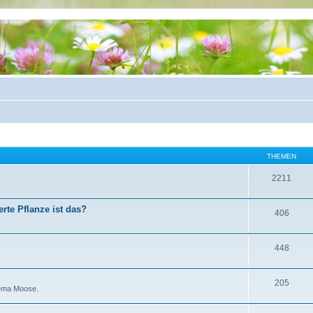
THEMEN
2211
rte Pflanze ist das?
406
448
205
hema Moose.