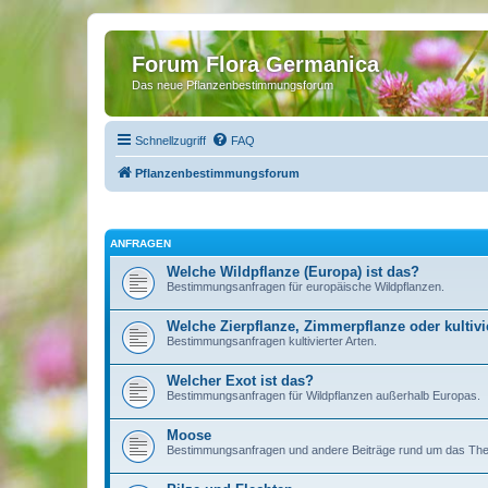
Forum Flora Germanica
Das neue Pflanzenbestimmungsforum
Schnellzugriff
FAQ
Pflanzenbestimmungsforum
ANFRAGEN
Welche Wildpflanze (Europa) ist das?
Bestimmungsanfragen für europäische Wildpflanzen.
Welche Zierpflanze, Zimmerpflanze oder kultivie
Bestimmungsanfragen kultivierter Arten.
Welcher Exot ist das?
Bestimmungsanfragen für Wildpflanzen außerhalb Europas.
Moose
Bestimmungsanfragen und andere Beiträge rund um das T