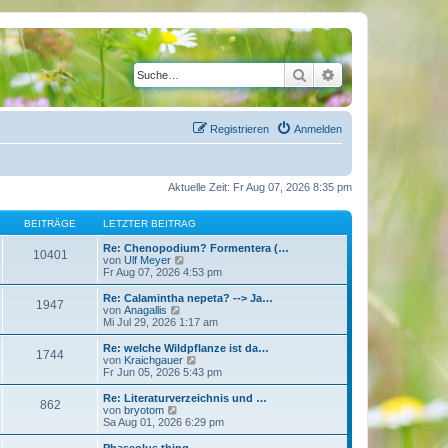
Suche
Erweiterte Suche
Registrieren
Anmelden
Aktuelle Zeit: Fr Aug 07, 2026 8:35 pm
BEITRÄGE
LETZTER BEITRAG
Re: Chenopodium? Formentera (…
10401
N
von
Ulf Meyer
e
Fr Aug 07, 2026 4:53 pm
u
e
Re: Calamintha nepeta? --> Ja…
1947
s
N
von
Anagallis
t
e
Mi Jul 29, 2026 1:17 am
e
u
r
e
Re: welche Wildpflanze ist da…
1744
B
s
N
von
Kraichgauer
e
t
e
Fr Jun 05, 2026 5:43 pm
i
e
u
t
r
e
Re: Literaturverzeichnis und …
r
862
B
s
N
von
bryotom
a
e
t
e
Sa Aug 01, 2026 6:29 pm
g
i
e
u
t
r
e