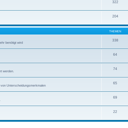
322
204
THEMEN
338
ehr benötigt wird
64
74
rt werden.
65
gen von Unterscheidungsmerkmalen
69
.
22