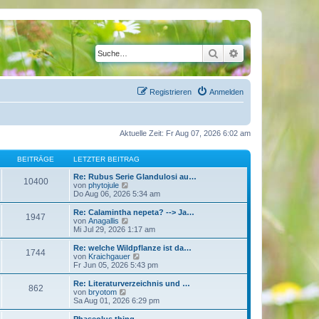
Suche
Erweiterte Suche
Registrieren
Anmelden
Aktuelle Zeit: Fr Aug 07, 2026 6:02 am
BEITRÄGE
LETZTER BEITRAG
Re: Rubus Serie Glandulosi au…
10400
N
von
phytojule
e
Do Aug 06, 2026 5:34 am
u
e
Re: Calamintha nepeta? --> Ja…
1947
s
N
von
Anagallis
t
e
Mi Jul 29, 2026 1:17 am
e
u
r
e
Re: welche Wildpflanze ist da…
1744
B
s
N
von
Kraichgauer
e
t
e
Fr Jun 05, 2026 5:43 pm
i
e
u
t
r
e
Re: Literaturverzeichnis und …
r
862
B
s
N
von
bryotom
a
e
t
e
Sa Aug 01, 2026 6:29 pm
g
i
e
u
t
r
e