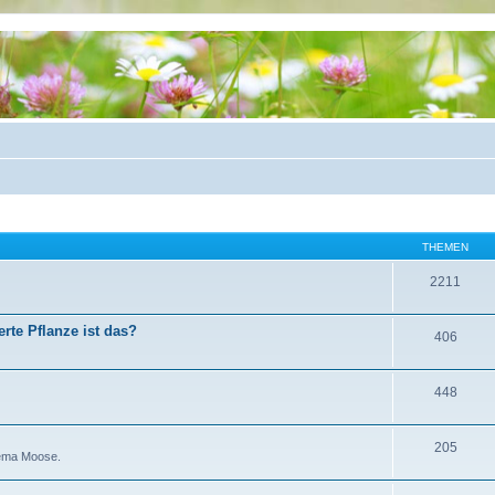
THEMEN
2211
rte Pflanze ist das?
406
448
205
hema Moose.