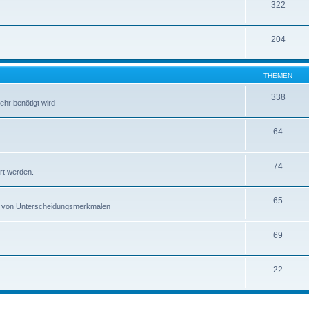
322
204
THEMEN
338
ehr benötigt wird
64
74
rt werden.
65
gen von Unterscheidungsmerkmalen
69
.
22