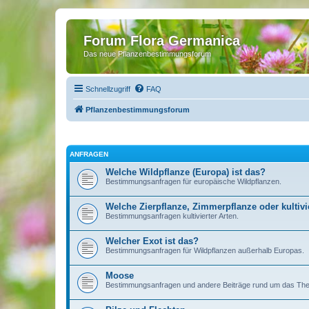
Forum Flora Germanica
Das neue Pflanzenbestimmungsforum
Schnellzugriff
FAQ
Pflanzenbestimmungsforum
ANFRAGEN
Welche Wildpflanze (Europa) ist das?
Bestimmungsanfragen für europäische Wildpflanzen.
Welche Zierpflanze, Zimmerpflanze oder kultivie
Bestimmungsanfragen kultivierter Arten.
Welcher Exot ist das?
Bestimmungsanfragen für Wildpflanzen außerhalb Europas.
Moose
Bestimmungsanfragen und andere Beiträge rund um das T