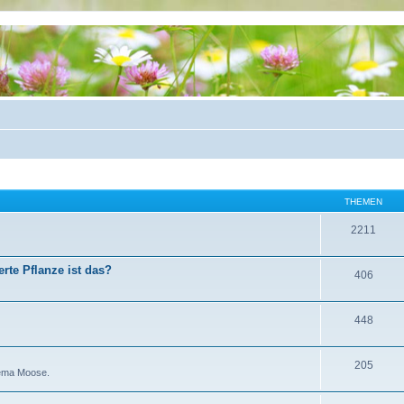
THEMEN
2211
rte Pflanze ist das?
406
448
205
hema Moose.