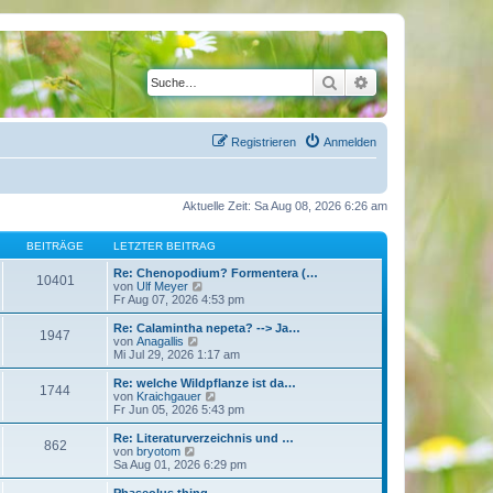
Suche
Erweiterte Suche
Registrieren
Anmelden
Aktuelle Zeit: Sa Aug 08, 2026 6:26 am
BEITRÄGE
LETZTER BEITRAG
Re: Chenopodium? Formentera (…
10401
N
von
Ulf Meyer
e
Fr Aug 07, 2026 4:53 pm
u
e
Re: Calamintha nepeta? --> Ja…
1947
s
N
von
Anagallis
t
e
Mi Jul 29, 2026 1:17 am
e
u
r
e
Re: welche Wildpflanze ist da…
1744
B
s
N
von
Kraichgauer
e
t
e
Fr Jun 05, 2026 5:43 pm
i
e
u
t
r
e
Re: Literaturverzeichnis und …
r
862
B
s
N
von
bryotom
a
e
t
e
Sa Aug 01, 2026 6:29 pm
g
i
e
u
t
r
e