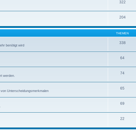
322
204
THEMEN
338
ehr benötigt wird
64
74
rt werden.
65
gen von Unterscheidungsmerkmalen
69
.
22