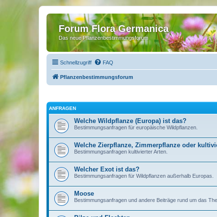
Forum Flora Germanica
Das neue Pflanzenbestimmungsforum
Schnellzugriff
FAQ
Pflanzenbestimmungsforum
ANFRAGEN
Welche Wildpflanze (Europa) ist das?
Bestimmungsanfragen für europäische Wildpflanzen.
Welche Zierpflanze, Zimmerpflanze oder kultivie
Bestimmungsanfragen kultivierter Arten.
Welcher Exot ist das?
Bestimmungsanfragen für Wildpflanzen außerhalb Europas.
Moose
Bestimmungsanfragen und andere Beiträge rund um das T