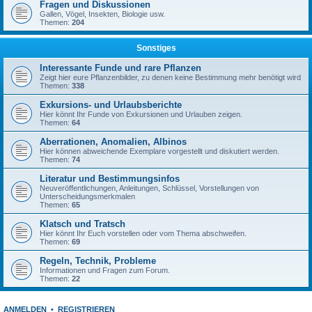
Fragen und Diskussionen
Gallen, Vögel, Insekten, Biologie usw.
Themen:
204
Sonstiges
Interessante Funde und rare Pflanzen
Zeigt hier eure Pflanzenbilder, zu denen keine Bestimmung mehr benötigt wird
Themen:
338
Exkursions- und Urlaubsberichte
Hier könnt Ihr Funde von Exkursionen und Urlauben zeigen.
Themen:
64
Aberrationen, Anomalien, Albinos
Hier können abweichende Exemplare vorgestellt und diskutiert werden.
Themen:
74
Literatur und Bestimmungsinfos
Neuveröffentlichungen, Anleitungen, Schlüssel, Vorstellungen von
Unterscheidungsmerkmalen
Themen:
65
Klatsch und Tratsch
Hier könnt Ihr Euch vorstellen oder vom Thema abschweifen.
Themen:
69
Regeln, Technik, Probleme
Informationen und Fragen zum Forum.
Themen:
22
ANMELDEN
•
REGISTRIEREN