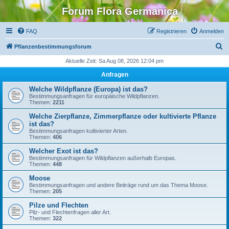
Forum Flora Germanica
FAQ
Registrieren
Anmelden
S
Pflanzenbestimmungsforum
u
Aktuelle Zeit: Sa Aug 08, 2026 12:04 pm
c
Anfragen
h
Welche Wildpflanze (Europa) ist das?
e
Bestimmungsanfragen für europäische Wildpflanzen.
Themen:
2211
Welche Zierpflanze, Zimmerpflanze oder kultivierte Pflanze
ist das?
Bestimmungsanfragen kultivierter Arten.
Themen:
406
Welcher Exot ist das?
Bestimmungsanfragen für Wildpflanzen außerhalb Europas.
Themen:
448
Moose
Bestimmungsanfragen und andere Beiträge rund um das Thema Moose.
Themen:
205
Pilze und Flechten
Pilz- und Flechtenfragen aller Art.
Themen:
322