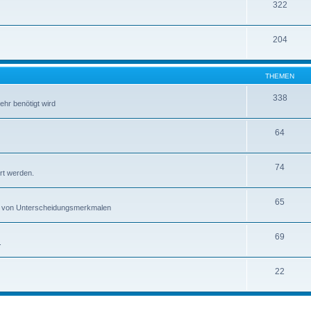
322
204
THEMEN
338
ehr benötigt wird
64
74
rt werden.
65
gen von Unterscheidungsmerkmalen
69
.
22