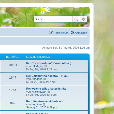
Suche
Erweiterte Suche
Registrieren
Anmelden
Aktuelle Zeit: Sa Aug 08, 2026 5:06 pm
BEITRÄGE
LETZTER BEITRAG
Re: Chenopodium? Formentera (…
10401
N
von
Ulf Meyer
e
Fr Aug 07, 2026 4:53 pm
u
e
Re: Calamintha nepeta? --> Ja…
1947
s
N
von
Anagallis
t
e
Mi Jul 29, 2026 1:17 am
e
u
r
e
Re: welche Wildpflanze ist da…
1744
B
s
N
von
Kraichgauer
e
t
e
Fr Jun 05, 2026 5:43 pm
i
e
u
t
r
e
Re: Literaturverzeichnis und …
r
862
B
s
N
von
bryotom
a
e
t
e
Sa Aug 01, 2026 6:29 pm
g
i
e
u
t
r
e