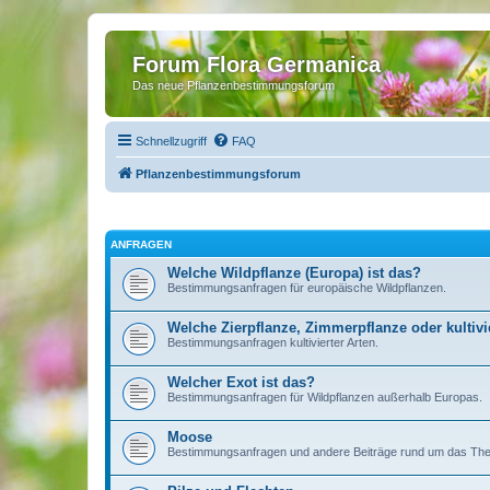
Forum Flora Germanica
Das neue Pflanzenbestimmungsforum
Schnellzugriff
FAQ
Pflanzenbestimmungsforum
ANFRAGEN
Welche Wildpflanze (Europa) ist das?
Bestimmungsanfragen für europäische Wildpflanzen.
Welche Zierpflanze, Zimmerpflanze oder kultivie
Bestimmungsanfragen kultivierter Arten.
Welcher Exot ist das?
Bestimmungsanfragen für Wildpflanzen außerhalb Europas.
Moose
Bestimmungsanfragen und andere Beiträge rund um das T