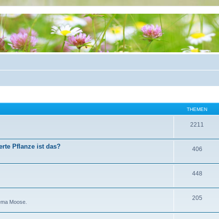
THEMEN
2211
rte Pflanze ist das?
406
448
205
hema Moose.