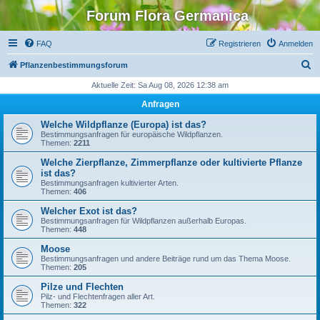
Forum Flora Germanica
FAQ
Registrieren
Anmelden
S
Pflanzenbestimmungsforum
u
Aktuelle Zeit: Sa Aug 08, 2026 12:38 am
c
Anfragen
h
Welche Wildpflanze (Europa) ist das?
e
Bestimmungsanfragen für europäische Wildpflanzen.
Themen:
2211
Welche Zierpflanze, Zimmerpflanze oder kultivierte Pflanze
ist das?
Bestimmungsanfragen kultivierter Arten.
Themen:
406
Welcher Exot ist das?
Bestimmungsanfragen für Wildpflanzen außerhalb Europas.
Themen:
448
Moose
Bestimmungsanfragen und andere Beiträge rund um das Thema Moose.
Themen:
205
Pilze und Flechten
Pilz- und Flechtenfragen aller Art.
Themen:
322