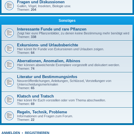
Fragen und Diskussionen
Gallen, Vögel, Insekten, Biologie usw.
Themen:
204
Sonstiges
Interessante Funde und rare Pflanzen
Zeigt hier eure Pflanzenbilder, zu denen keine Bestimmung mehr benötigt wird
Themen:
338
Exkursions- und Urlaubsberichte
Hier könnt Ihr Funde von Exkursionen und Urlauben zeigen.
Themen:
64
Aberrationen, Anomalien, Albinos
Hier können abweichende Exemplare vorgestellt und diskutiert werden.
Themen:
74
Literatur und Bestimmungsinfos
Neuveröffentlichungen, Anleitungen, Schlüssel, Vorstellungen von
Unterscheidungsmerkmalen
Themen:
65
Klatsch und Tratsch
Hier könnt Ihr Euch vorstellen oder vom Thema abschweifen.
Themen:
69
Regeln, Technik, Probleme
Informationen und Fragen zum Forum.
Themen:
22
ANMELDEN
•
REGISTRIEREN