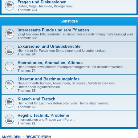
Fragen und Diskussionen
Gallen, Vögel, Insekten, Biologie usw.
Themen:
204
Sonstiges
Interessante Funde und rare Pflanzen
Zeigt hier eure Pflanzenbilder, zu denen keine Bestimmung mehr benötigt wird
Themen:
338
Exkursions- und Urlaubsberichte
Hier könnt Ihr Funde von Exkursionen und Urlauben zeigen.
Themen:
64
Aberrationen, Anomalien, Albinos
Hier können abweichende Exemplare vorgestellt und diskutiert werden.
Themen:
74
Literatur und Bestimmungsinfos
Neuveröffentlichungen, Anleitungen, Schlüssel, Vorstellungen von
Unterscheidungsmerkmalen
Themen:
65
Klatsch und Tratsch
Hier könnt Ihr Euch vorstellen oder vom Thema abschweifen.
Themen:
69
Regeln, Technik, Probleme
Informationen und Fragen zum Forum.
Themen:
22
ANMELDEN
•
REGISTRIEREN