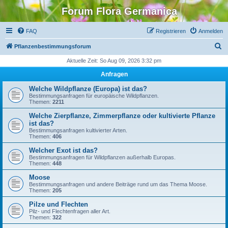
Forum Flora Germanica
FAQ
Registrieren
Anmelden
S
Pflanzenbestimmungsforum
u
Aktuelle Zeit: So Aug 09, 2026 3:32 pm
c
Anfragen
h
Welche Wildpflanze (Europa) ist das?
e
Bestimmungsanfragen für europäische Wildpflanzen.
Themen:
2211
Welche Zierpflanze, Zimmerpflanze oder kultivierte Pflanze
ist das?
Bestimmungsanfragen kultivierter Arten.
Themen:
406
Welcher Exot ist das?
Bestimmungsanfragen für Wildpflanzen außerhalb Europas.
Themen:
448
Moose
Bestimmungsanfragen und andere Beiträge rund um das Thema Moose.
Themen:
205
Pilze und Flechten
Pilz- und Flechtenfragen aller Art.
Themen:
322