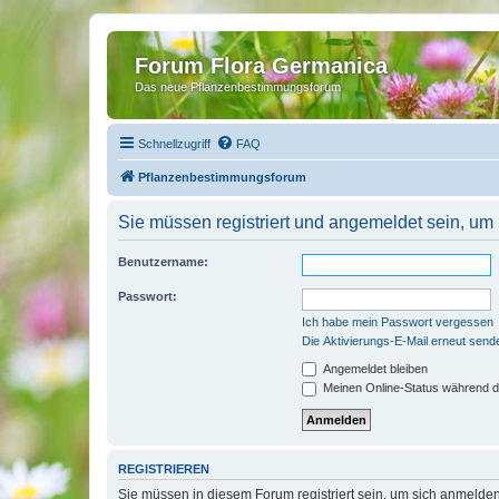
Forum Flora Germanica
Das neue Pflanzenbestimmungsforum
Schnellzugriff
FAQ
Pflanzenbestimmungsforum
Sie müssen registriert und angemeldet sein, um
Benutzername:
Passwort:
Ich habe mein Passwort vergessen
Die Aktivierungs-E-Mail erneut send
Angemeldet bleiben
Meinen Online-Status während d
REGISTRIEREN
Sie müssen in diesem Forum registriert sein, um sich anmelden