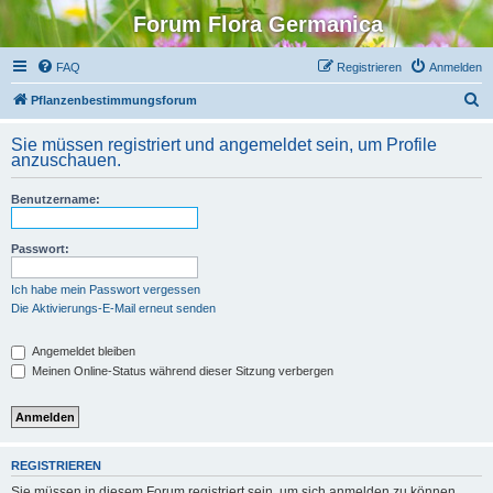
Forum Flora Germanica
FAQ
Registrieren
Anmelden
S
Pflanzenbestimmungsforum
u
Sie müssen registriert und angemeldet sein, um Profile
c
anzuschauen.
h
Benutzername:
e
Passwort:
Ich habe mein Passwort vergessen
Die Aktivierungs-E-Mail erneut senden
Angemeldet bleiben
Meinen Online-Status während dieser Sitzung verbergen
REGISTRIEREN
Sie müssen in diesem Forum registriert sein, um sich anmelden zu können.