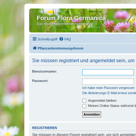
Forum Flora Germanica
Das neue Pflanzenbestimmungsforum
Schnellzugriff
FAQ
Pflanzenbestimmungsforum
Sie müssen registriert und angemeldet sein, um
Benutzername:
Passwort:
Ich habe mein Passwort vergessen
Die Aktivierungs-E-Mail erneut send
Angemeldet bleiben
Meinen Online-Status während d
REGISTRIEREN
Sie müssen in diesem Forum registriert sein, um sich anmelden