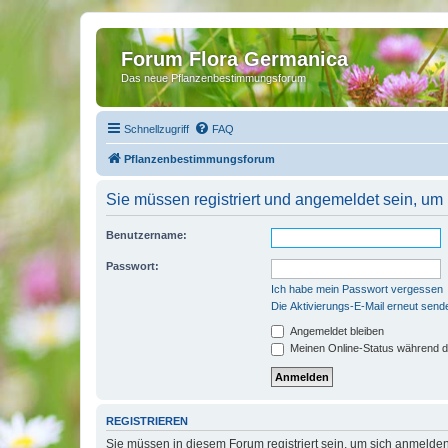
Forum Flora Germanica
Das neue Pflanzenbestimmungsforum
Schnellzugriff
FAQ
Pflanzenbestimmungsforum
Sie müssen registriert und angemeldet sein, um
Benutzername:
Passwort:
Ich habe mein Passwort vergessen
Die Aktivierungs-E-Mail erneut send
Angemeldet bleiben
Meinen Online-Status während d
REGISTRIEREN
Sie müssen in diesem Forum registriert sein, um sich anmelden