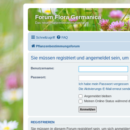
Forum Flora Germanica
Das neue Pflanzenbestimmungsforum
Schnellzugriff
FAQ
Pflanzenbestimmungsforum
Sie müssen registriert und angemeldet sein, um
Benutzername:
Passwort:
Ich habe mein Passwort vergessen
Die Aktivierungs-E-Mail erneut send
Angemeldet bleiben
Meinen Online-Status während d
REGISTRIEREN
Sie müssen in diesem Forum registriert sein, um sich anmelden