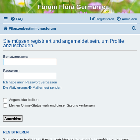
Forum Flora Germanica
FAQ
Registrieren
Anmelden
S
Pflanzenbestimmungsforum
u
Sie müssen registriert und angemeldet sein, um Profile
c
anzuschauen.
h
Benutzername:
e
Passwort:
Ich habe mein Passwort vergessen
Die Aktivierungs-E-Mail erneut senden
Angemeldet bleiben
Meinen Online-Status während dieser Sitzung verbergen
REGISTRIEREN
Sie müssen in diesem Forum registriert sein, um sich anmelden zu können.