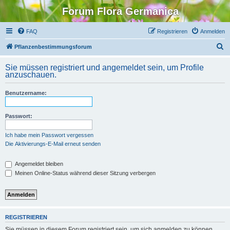
Forum Flora Germanica
FAQ
Registrieren
Anmelden
S
Pflanzenbestimmungsforum
u
Sie müssen registriert und angemeldet sein, um Profile
c
anzuschauen.
h
Benutzername:
e
Passwort:
Ich habe mein Passwort vergessen
Die Aktivierungs-E-Mail erneut senden
Angemeldet bleiben
Meinen Online-Status während dieser Sitzung verbergen
REGISTRIEREN
Sie müssen in diesem Forum registriert sein, um sich anmelden zu können.