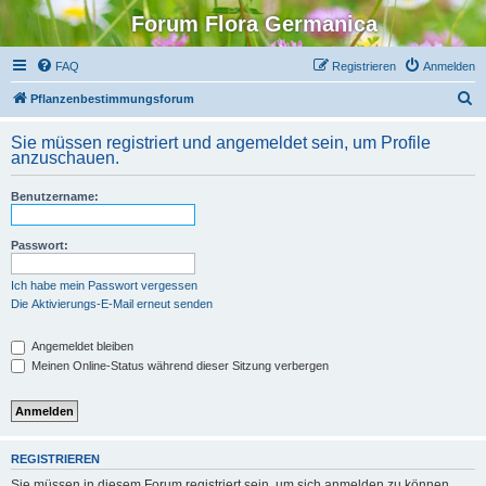
Forum Flora Germanica
FAQ
Registrieren
Anmelden
S
Pflanzenbestimmungsforum
u
Sie müssen registriert und angemeldet sein, um Profile
c
anzuschauen.
h
Benutzername:
e
Passwort:
Ich habe mein Passwort vergessen
Die Aktivierungs-E-Mail erneut senden
Angemeldet bleiben
Meinen Online-Status während dieser Sitzung verbergen
REGISTRIEREN
Sie müssen in diesem Forum registriert sein, um sich anmelden zu können.