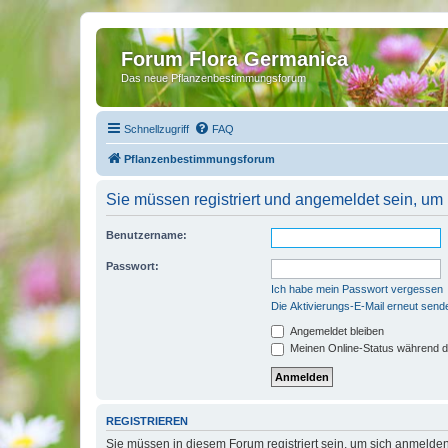
Forum Flora Germanica
Das neue Pflanzenbestimmungsforum
Schnellzugriff
FAQ
Pflanzenbestimmungsforum
Sie müssen registriert und angemeldet sein, um
Benutzername:
Passwort:
Ich habe mein Passwort vergessen
Die Aktivierungs-E-Mail erneut send
Angemeldet bleiben
Meinen Online-Status während d
REGISTRIEREN
Sie müssen in diesem Forum registriert sein, um sich anmelden