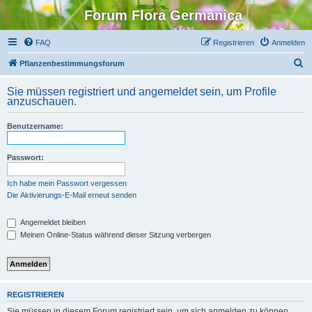
Forum Flora Germanica
FAQ
Registrieren
Anmelden
S
Pflanzenbestimmungsforum
u
Sie müssen registriert und angemeldet sein, um Profile
c
anzuschauen.
h
Benutzername:
e
Passwort:
Ich habe mein Passwort vergessen
Die Aktivierungs-E-Mail erneut senden
Angemeldet bleiben
Meinen Online-Status während dieser Sitzung verbergen
REGISTRIEREN
Sie müssen in diesem Forum registriert sein, um sich anmelden zu können.