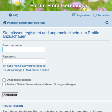
Forum Flora Germanica
FAQ
Registrieren
Anmelden
S
Pflanzenbestimmungsforum
u
Sie müssen registriert und angemeldet sein, um Profile
c
anzuschauen.
h
Benutzername:
e
Passwort:
Ich habe mein Passwort vergessen
Die Aktivierungs-E-Mail erneut senden
Angemeldet bleiben
Meinen Online-Status während dieser Sitzung verbergen
REGISTRIEREN
Sie müssen in diesem Forum registriert sein, um sich anmelden zu können.