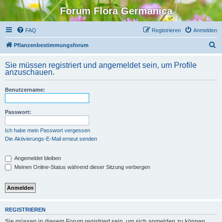
Forum Flora Germanica
FAQ
Registrieren
Anmelden
S
Pflanzenbestimmungsforum
u
Sie müssen registriert und angemeldet sein, um Profile
c
anzuschauen.
h
Benutzername:
e
Passwort:
Ich habe mein Passwort vergessen
Die Aktivierungs-E-Mail erneut senden
Angemeldet bleiben
Meinen Online-Status während dieser Sitzung verbergen
REGISTRIEREN
Sie müssen in diesem Forum registriert sein, um sich anmelden zu können.