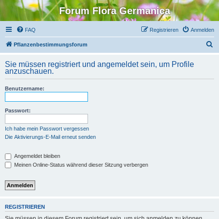
Forum Flora Germanica
FAQ
Registrieren
Anmelden
S
Pflanzenbestimmungsforum
u
Sie müssen registriert und angemeldet sein, um Profile
c
anzuschauen.
h
Benutzername:
e
Passwort:
Ich habe mein Passwort vergessen
Die Aktivierungs-E-Mail erneut senden
Angemeldet bleiben
Meinen Online-Status während dieser Sitzung verbergen
REGISTRIEREN
Sie müssen in diesem Forum registriert sein, um sich anmelden zu können.