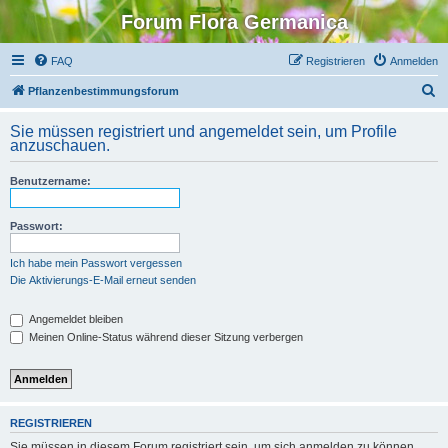
Forum Flora Germanica
FAQ
Registrieren
Anmelden
S
Pflanzenbestimmungsforum
u
Sie müssen registriert und angemeldet sein, um Profile
c
anzuschauen.
h
Benutzername:
e
Passwort:
Ich habe mein Passwort vergessen
Die Aktivierungs-E-Mail erneut senden
Angemeldet bleiben
Meinen Online-Status während dieser Sitzung verbergen
REGISTRIEREN
Sie müssen in diesem Forum registriert sein, um sich anmelden zu können.