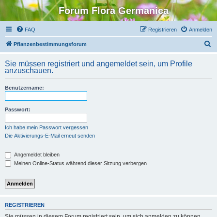
Forum Flora Germanica
FAQ
Registrieren
Anmelden
S
Pflanzenbestimmungsforum
u
Sie müssen registriert und angemeldet sein, um Profile
c
anzuschauen.
h
Benutzername:
e
Passwort:
Ich habe mein Passwort vergessen
Die Aktivierungs-E-Mail erneut senden
Angemeldet bleiben
Meinen Online-Status während dieser Sitzung verbergen
REGISTRIEREN
Sie müssen in diesem Forum registriert sein, um sich anmelden zu können.