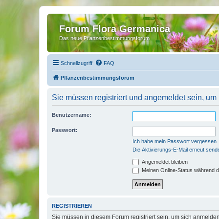
Forum Flora Germanica
Das neue Pflanzenbestimmungsforum
Schnellzugriff
FAQ
Pflanzenbestimmungsforum
Sie müssen registriert und angemeldet sein, um
Benutzername:
Passwort:
Ich habe mein Passwort vergessen
Die Aktivierungs-E-Mail erneut send
Angemeldet bleiben
Meinen Online-Status während d
REGISTRIEREN
Sie müssen in diesem Forum registriert sein, um sich anmelden