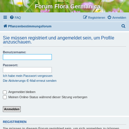
Forum Flora Germanica
FAQ
Registrieren
Anmelden
S
Pflanzenbestimmungsforum
u
Sie müssen registriert und angemeldet sein, um Profile
c
anzuschauen.
h
Benutzername:
e
Passwort:
Ich habe mein Passwort vergessen
Die Aktivierungs-E-Mail erneut senden
Angemeldet bleiben
Meinen Online-Status während dieser Sitzung verbergen
REGISTRIEREN
Sie müssen in diesem Forum registriert sein, um sich anmelden zu können.