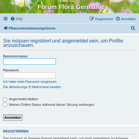
Forum Flora Germanica
FAQ
Registrieren
Anmelden
S
Pflanzenbestimmungsforum
u
Sie müssen registriert und angemeldet sein, um Profile
c
anzuschauen.
h
Benutzername:
e
Passwort:
Ich habe mein Passwort vergessen
Die Aktivierungs-E-Mail erneut senden
Angemeldet bleiben
Meinen Online-Status während dieser Sitzung verbergen
REGISTRIEREN
Sie müssen in diesem Forum registriert sein, um sich anmelden zu können.