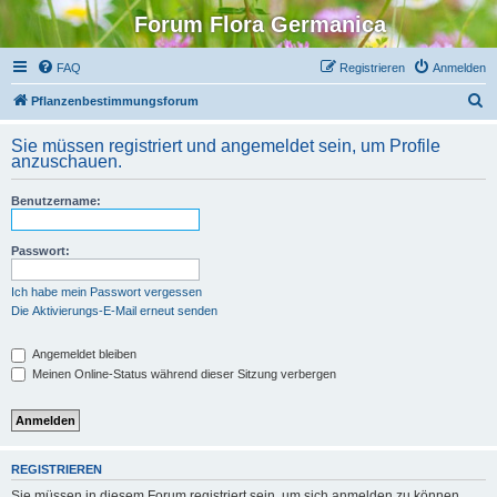
Forum Flora Germanica
FAQ
Registrieren
Anmelden
S
Pflanzenbestimmungsforum
u
Sie müssen registriert und angemeldet sein, um Profile
c
anzuschauen.
h
Benutzername:
e
Passwort:
Ich habe mein Passwort vergessen
Die Aktivierungs-E-Mail erneut senden
Angemeldet bleiben
Meinen Online-Status während dieser Sitzung verbergen
REGISTRIEREN
Sie müssen in diesem Forum registriert sein, um sich anmelden zu können.