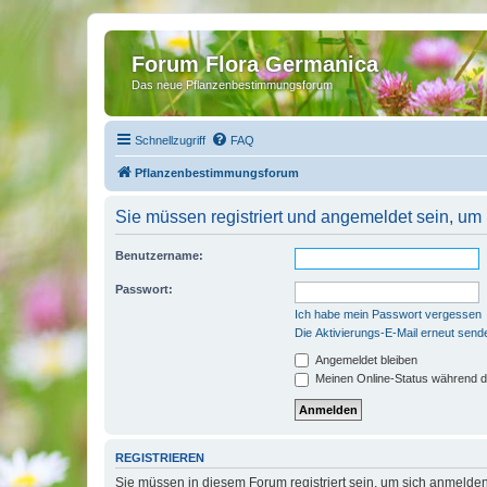
Forum Flora Germanica
Das neue Pflanzenbestimmungsforum
Schnellzugriff
FAQ
Pflanzenbestimmungsforum
Sie müssen registriert und angemeldet sein, um
Benutzername:
Passwort:
Ich habe mein Passwort vergessen
Die Aktivierungs-E-Mail erneut send
Angemeldet bleiben
Meinen Online-Status während d
REGISTRIEREN
Sie müssen in diesem Forum registriert sein, um sich anmelden