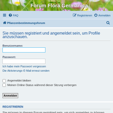
Forum Flora Germanica
FAQ
Registrieren
Anmelden
S
Pflanzenbestimmungsforum
u
Sie müssen registriert und angemeldet sein, um Profile
c
anzuschauen.
h
Benutzername:
e
Passwort:
Ich habe mein Passwort vergessen
Die Aktivierungs-E-Mail erneut senden
Angemeldet bleiben
Meinen Online-Status während dieser Sitzung verbergen
REGISTRIEREN
Sie müssen in diesem Forum registriert sein, um sich anmelden zu können.