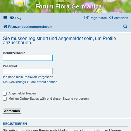
Forum Flora Germanica
FAQ
Registrieren
Anmelden
S
Pflanzenbestimmungsforum
u
Sie müssen registriert und angemeldet sein, um Profile
c
anzuschauen.
h
Benutzername:
e
Passwort:
Ich habe mein Passwort vergessen
Die Aktivierungs-E-Mail erneut senden
Angemeldet bleiben
Meinen Online-Status während dieser Sitzung verbergen
REGISTRIEREN
Sie müssen in diesem Forum registriert sein, um sich anmelden zu können.