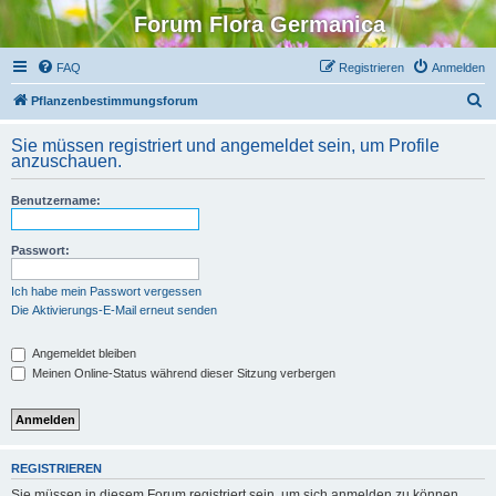
Forum Flora Germanica
FAQ
Registrieren
Anmelden
S
Pflanzenbestimmungsforum
u
Sie müssen registriert und angemeldet sein, um Profile
c
anzuschauen.
h
Benutzername:
e
Passwort:
Ich habe mein Passwort vergessen
Die Aktivierungs-E-Mail erneut senden
Angemeldet bleiben
Meinen Online-Status während dieser Sitzung verbergen
REGISTRIEREN
Sie müssen in diesem Forum registriert sein, um sich anmelden zu können.