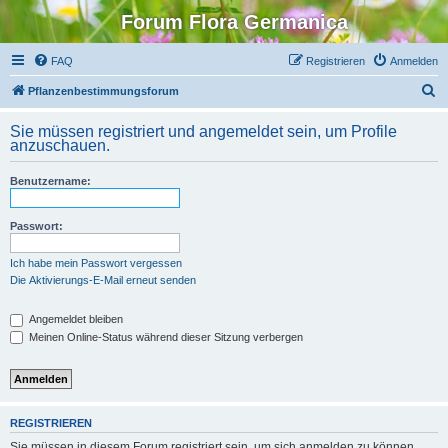
Forum Flora Germanica
FAQ
Registrieren
Anmelden
S
Pflanzenbestimmungsforum
u
Sie müssen registriert und angemeldet sein, um Profile
c
anzuschauen.
h
Benutzername:
e
Passwort:
Ich habe mein Passwort vergessen
Die Aktivierungs-E-Mail erneut senden
Angemeldet bleiben
Meinen Online-Status während dieser Sitzung verbergen
REGISTRIEREN
Sie müssen in diesem Forum registriert sein, um sich anmelden zu können.