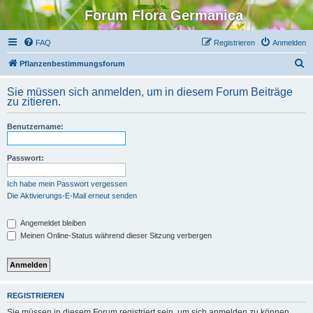
Forum Flora Germanica
FAQ
Registrieren
Anmelden
S
Pflanzenbestimmungsforum
u
Sie müssen sich anmelden, um in diesem Forum Beiträge
c
zu zitieren.
h
Benutzername:
e
Passwort:
Ich habe mein Passwort vergessen
Die Aktivierungs-E-Mail erneut senden
Angemeldet bleiben
Meinen Online-Status während dieser Sitzung verbergen
REGISTRIEREN
Sie müssen in diesem Forum registriert sein, um sich anmelden zu können.