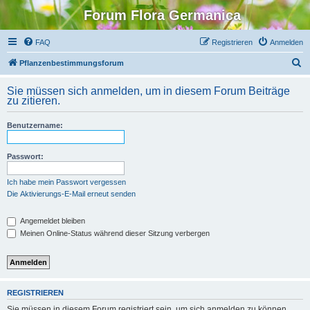
Forum Flora Germanica
FAQ
Registrieren
Anmelden
S
Pflanzenbestimmungsforum
u
Sie müssen sich anmelden, um in diesem Forum Beiträge
c
zu zitieren.
h
Benutzername:
e
Passwort:
Ich habe mein Passwort vergessen
Die Aktivierungs-E-Mail erneut senden
Angemeldet bleiben
Meinen Online-Status während dieser Sitzung verbergen
REGISTRIEREN
Sie müssen in diesem Forum registriert sein, um sich anmelden zu können.