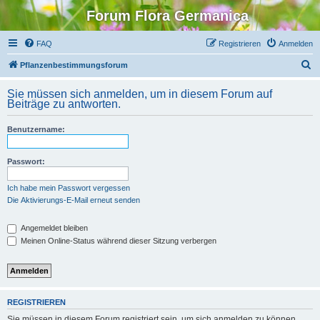
Forum Flora Germanica
FAQ
Registrieren
Anmelden
S
Pflanzenbestimmungsforum
u
Sie müssen sich anmelden, um in diesem Forum auf
c
Beiträge zu antworten.
h
Benutzername:
e
Passwort:
Ich habe mein Passwort vergessen
Die Aktivierungs-E-Mail erneut senden
Angemeldet bleiben
Meinen Online-Status während dieser Sitzung verbergen
REGISTRIEREN
Sie müssen in diesem Forum registriert sein, um sich anmelden zu können.