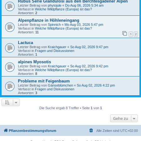
Rubus Serie Glandulosi aus den Berchtesgadener Alpen
Letzter Beitrag von
phytojule
«
Do Aug 06, 2026 5:34 am
Verfasst in
Welche Wildpflanze (Europa) ist das?
Antworten:
2
Alpenpflanze in Höhleneingang
Letzter Beitrag von
Spinnich
«
Mo Aug 03, 2026 5:47 pm
Verfasst in
Welche Wildpflanze (Europa) ist das?
Antworten:
11
1
2
Lactuca
Letzter Beitrag von
Kraichgauer
«
So Aug 02, 2026 9:47 pm
Verfasst in
Fragen und Diskussionen
Antworten:
1
alpines Myosotis
Letzter Beitrag von
Kraichgauer
«
So Aug 02, 2026 9:42 pm
Verfasst in
Welche Wildpflanze (Europa) ist das?
Antworten:
8
Probleme mit Feigenbaum
Letzter Beitrag von
Gänseblümchen
«
So Aug 02, 2026 4:22 pm
Verfasst in
Fragen und Diskussionen
Antworten:
3
Die Suche ergab 8 Treffer • Seite
1
von
1
Gehe zu
Pflanzenbestimmungsforum
Alle Zeiten sind
UTC+02:00