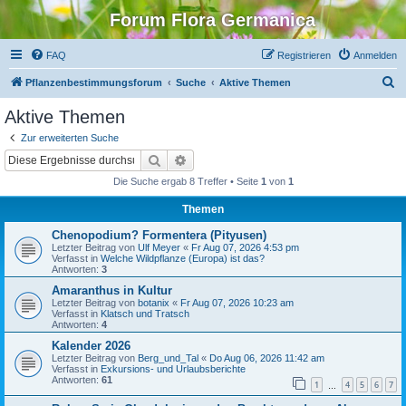
Forum Flora Germanica
FAQ
Registrieren
Anmelden
S
Pflanzenbestimmungsforum
Suche
Aktive Themen
u
Aktive Themen
c
Zur erweiterten Suche
h
Suche
Erweiterte Suche
e
Die Suche ergab 8 Treffer • Seite
1
von
1
Themen
Chenopodium? Formentera (Pityusen)
Letzter Beitrag von
Ulf Meyer
«
Fr Aug 07, 2026 4:53 pm
Verfasst in
Welche Wildpflanze (Europa) ist das?
Antworten:
3
Amaranthus in Kultur
Letzter Beitrag von
botanix
«
Fr Aug 07, 2026 10:23 am
Verfasst in
Klatsch und Tratsch
Antworten:
4
Kalender 2026
Letzter Beitrag von
Berg_und_Tal
«
Do Aug 06, 2026 11:42 am
Verfasst in
Exkursions- und Urlaubsberichte
Antworten:
61
1
4
5
6
7
…