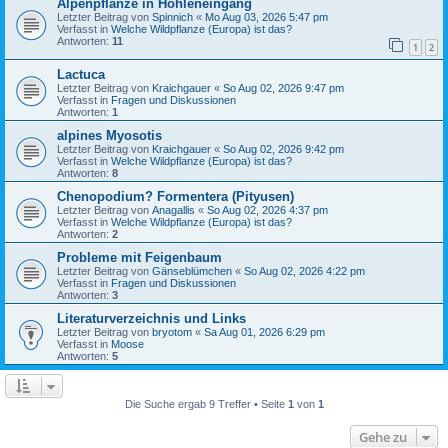
Alpenpflanze in Höhleneingang
Letzter Beitrag von
Spinnich
«
Mo Aug 03, 2026 5:47 pm
Verfasst in
Welche Wildpflanze (Europa) ist das?
Antworten:
11
1
2
Lactuca
Letzter Beitrag von
Kraichgauer
«
So Aug 02, 2026 9:47 pm
Verfasst in
Fragen und Diskussionen
Antworten:
1
alpines Myosotis
Letzter Beitrag von
Kraichgauer
«
So Aug 02, 2026 9:42 pm
Verfasst in
Welche Wildpflanze (Europa) ist das?
Antworten:
8
Chenopodium? Formentera (Pityusen)
Letzter Beitrag von
Anagallis
«
So Aug 02, 2026 4:37 pm
Verfasst in
Welche Wildpflanze (Europa) ist das?
Antworten:
2
Probleme mit Feigenbaum
Letzter Beitrag von
Gänseblümchen
«
So Aug 02, 2026 4:22 pm
Verfasst in
Fragen und Diskussionen
Antworten:
3
Literaturverzeichnis und Links
Letzter Beitrag von
bryotom
«
Sa Aug 01, 2026 6:29 pm
Verfasst in
Moose
Antworten:
5
Die Suche ergab 9 Treffer • Seite
1
von
1
Gehe zu