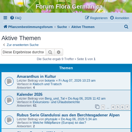
Forum Flora Germanica
FAQ
Registrieren
Anmelden
S
Pflanzenbestimmungsforum
Suche
Aktive Themen
u
Aktive Themen
c
Zur erweiterten Suche
h
Suche
Erweiterte Suche
e
Die Suche ergab 9 Treffer • Seite
1
von
1
Themen
Amaranthus in Kultur
Letzter Beitrag von
botanix
«
Fr Aug 07, 2026 10:23 am
Verfasst in
Klatsch und Tratsch
Antworten:
4
Kalender 2026
Letzter Beitrag von
Berg_und_Tal
«
Do Aug 06, 2026 11:42 am
Verfasst in
Exkursions- und Urlaubsberichte
Antworten:
61
1
4
5
6
7
…
Rubus Serie Glandulosi aus den Berchtesgadener Alpen
Letzter Beitrag von
phytojule
«
Do Aug 06, 2026 5:34 am
Verfasst in
Welche Wildpflanze (Europa) ist das?
Antworten:
2