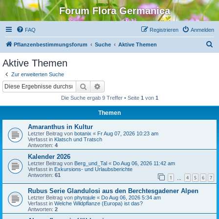
Forum Flora Germanica
FAQ
Registrieren
Anmelden
S
Pflanzenbestimmungsforum
Suche
Aktive Themen
u
Aktive Themen
c
Zur erweiterten Suche
h
Suche
Erweiterte Suche
e
Die Suche ergab 9 Treffer • Seite
1
von
1
Themen
Amaranthus in Kultur
Letzter Beitrag von
botanix
«
Fr Aug 07, 2026 10:23 am
Verfasst in
Klatsch und Tratsch
Antworten:
4
Kalender 2026
Letzter Beitrag von
Berg_und_Tal
«
Do Aug 06, 2026 11:42 am
Verfasst in
Exkursions- und Urlaubsberichte
Antworten:
61
1
4
5
6
7
…
Rubus Serie Glandulosi aus den Berchtesgadener Alpen
Letzter Beitrag von
phytojule
«
Do Aug 06, 2026 5:34 am
Verfasst in
Welche Wildpflanze (Europa) ist das?
Antworten:
2