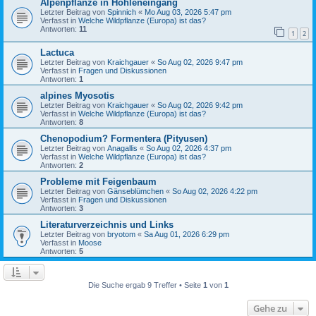
Alpenpflanze in Höhleneingang
Letzter Beitrag von
Spinnich
«
Mo Aug 03, 2026 5:47 pm
Verfasst in
Welche Wildpflanze (Europa) ist das?
Antworten:
11
1
2
Lactuca
Letzter Beitrag von
Kraichgauer
«
So Aug 02, 2026 9:47 pm
Verfasst in
Fragen und Diskussionen
Antworten:
1
alpines Myosotis
Letzter Beitrag von
Kraichgauer
«
So Aug 02, 2026 9:42 pm
Verfasst in
Welche Wildpflanze (Europa) ist das?
Antworten:
8
Chenopodium? Formentera (Pityusen)
Letzter Beitrag von
Anagallis
«
So Aug 02, 2026 4:37 pm
Verfasst in
Welche Wildpflanze (Europa) ist das?
Antworten:
2
Probleme mit Feigenbaum
Letzter Beitrag von
Gänseblümchen
«
So Aug 02, 2026 4:22 pm
Verfasst in
Fragen und Diskussionen
Antworten:
3
Literaturverzeichnis und Links
Letzter Beitrag von
bryotom
«
Sa Aug 01, 2026 6:29 pm
Verfasst in
Moose
Antworten:
5
Die Suche ergab 9 Treffer • Seite
1
von
1
Gehe zu