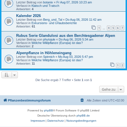
Letzter Beitrag von
botanix
«
Fr Aug 07, 2026 10:23 am
Verfasst in
Klatsch und Tratsch
Antworten:
4
Kalender 2026
Letzter Beitrag von
Berg_und_Tal
«
Do Aug 06, 2026 11:42 am
Verfasst in
Exkursions- und Urlaubsberichte
Antworten:
61
1
4
5
6
7
…
Rubus Serie Glandulosi aus den Berchtesgadener Alpen
Letzter Beitrag von
phytojule
«
Do Aug 06, 2026 5:34 am
Verfasst in
Welche Wildpflanze (Europa) ist das?
Antworten:
2
Alpenpflanze in Höhleneingang
Letzter Beitrag von
Spinnich
«
Mo Aug 03, 2026 5:47 pm
Verfasst in
Welche Wildpflanze (Europa) ist das?
Antworten:
11
1
2
Die Suche ergab 7 Treffer • Seite
1
von
1
Gehe zu
Pflanzenbestimmungsforum
Alle Zeiten sind
UTC+02:00
Powered by
phpBB
® Forum Software © phpBB Limited
Deutsche Übersetzung durch
phpBB.de
Impressum
|
Datenschutz
|
Nutzungsbedingungen