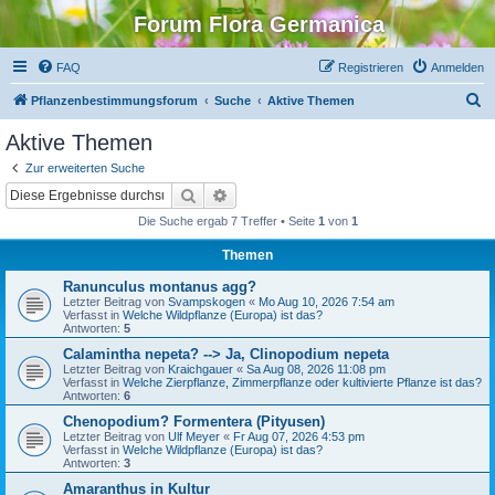
Forum Flora Germanica
FAQ
Registrieren
Anmelden
S
Pflanzenbestimmungsforum
Suche
Aktive Themen
u
Aktive Themen
c
Zur erweiterten Suche
h
Suche
Erweiterte Suche
e
Die Suche ergab 7 Treffer • Seite
1
von
1
Themen
Ranunculus montanus agg?
Letzter Beitrag von
Svampskogen
«
Mo Aug 10, 2026 7:54 am
Verfasst in
Welche Wildpflanze (Europa) ist das?
Antworten:
5
Calamintha nepeta? --> Ja, Clinopodium nepeta
Letzter Beitrag von
Kraichgauer
«
Sa Aug 08, 2026 11:08 pm
Verfasst in
Welche Zierpflanze, Zimmerpflanze oder kultivierte Pflanze ist das?
Antworten:
6
Chenopodium? Formentera (Pityusen)
Letzter Beitrag von
Ulf Meyer
«
Fr Aug 07, 2026 4:53 pm
Verfasst in
Welche Wildpflanze (Europa) ist das?
Antworten:
3
Amaranthus in Kultur