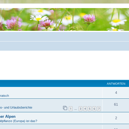
ANTWORTEN
4
Tratsch
61
s- und Urlaubsberichte
1
3
4
5
6
7
…
ner Alpen
2
dpflanze (Europa) ist das?