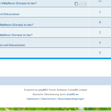
11
 Wildpflanze (Europa) ist das?
1
2
1
nd Diskussionen
8
ldpflanze (Europa) ist das?
2
ldpflanze (Europa) ist das?
3
en und Diskussionen
5
Powered by
phpBB
® Forum Software © phpBB Limited
Deutsche Übersetzung durch
phpBB.de
Impressum
|
Datenschutz
|
Nutzungsbedingungen