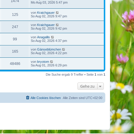
1474
Mo Aug 03, 2026 5:47 pm
von
Kraichgauer
125
So Aug 02, 2026 9:47 pm
von
Kraichgauer
247
So Aug 02, 2026 9:42 pm
von
Anagallis
99
So Aug 02, 2026 4:37 pm
von
Gänseblümchen
165
So Aug 02, 2026 4:22 pm
von
bryotom
48486
Sa Aug 01, 2026 6:29 pm
Die Suche ergab 9 Treffer • Seite
1
von
1
Gehe zu
Alle Cookies löschen
Alle Zeiten sind
UTC+02:00