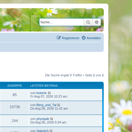
Suche
Erweiterte Suche
Registrieren
Anmelden
Die Suche ergab 9 Treffer • Seite
1
von
1
ZUGRIFFE
LETZTER BEITRAG
von
botanix
85
Fr Aug 07, 2026 10:23 am
von
Berg_und_Tal
10736
Do Aug 06, 2026 11:42 am
von
phytojule
244
Do Aug 06, 2026 5:34 am
von
Spinnich