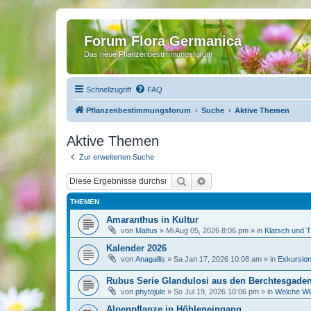
Forum Flora Germanica
Das neue Pflanzenbestimmungsforum
Schnellzugriff
FAQ
Pflanzenbestimmungsforum
Suche
Aktive Themen
Aktive Themen
Zur erweiterten Suche
Suche
Erweiterte Suche
THEMEN
Amaranthus in Kultur
von
Maltus
»
Mi Aug 05, 2026 8:06 pm
» in
Klatsch und 
Kalender 2026
von
Anagallis
»
Sa Jan 17, 2026 10:08 am
» in
Exkursion
Rubus Serie Glandulosi aus den Berchtesgade
von
phytojule
»
So Jul 19, 2026 10:06 pm
» in
Welche Wil
Alpenpflanze in Höhleneingang