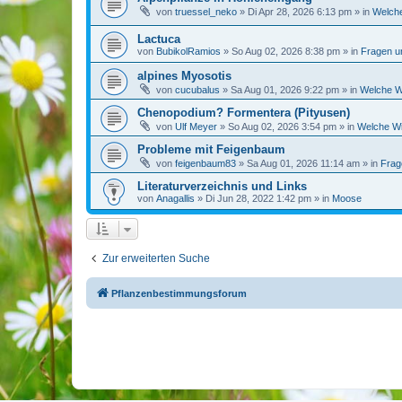
von
truessel_neko
»
Di Apr 28, 2026 6:13 pm
» in
Welche
Lactuca
von
BubikolRamios
»
So Aug 02, 2026 8:38 pm
» in
Fragen u
alpines Myosotis
von
cucubalus
»
Sa Aug 01, 2026 9:22 pm
» in
Welche Wi
Chenopodium? Formentera (Pityusen)
von
Ulf Meyer
»
So Aug 02, 2026 3:54 pm
» in
Welche Wi
Probleme mit Feigenbaum
von
feigenbaum83
»
Sa Aug 01, 2026 11:14 am
» in
Frag
Literaturverzeichnis und Links
von
Anagallis
»
Di Jun 28, 2022 1:42 pm
» in
Moose
Zur erweiterten Suche
Pflanzenbestimmungsforum