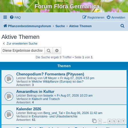
Forum Flora Germanica
FAQ
Registrieren
Anmelden
S
Pflanzenbestimmungsforum
Suche
Aktive Themen
u
Aktive Themen
c
Zur erweiterten Suche
h
Suche
Erweiterte Suche
e
Die Suche ergab 9 Treffer • Seite
1
von
1
Themen
Chenopodium? Formentera (Pityusen)
Letzter Beitrag von
Ulf Meyer
«
Fr Aug 07, 2026 4:53 pm
Verfasst in
Welche Wildpflanze (Europa) ist das?
Antworten:
3
Amaranthus in Kultur
Letzter Beitrag von
botanix
«
Fr Aug 07, 2026 10:23 am
Verfasst in
Klatsch und Tratsch
Antworten:
4
Kalender 2026
Letzter Beitrag von
Berg_und_Tal
«
Do Aug 06, 2026 11:42 am
Verfasst in
Exkursions- und Urlaubsberichte
Antworten:
61
1
4
5
6
7
…