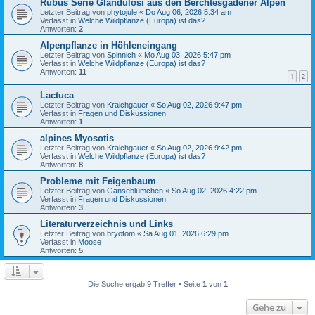
Rubus Serie Glandulosi aus den Berchtesgadener Alpen
Letzter Beitrag von
phytojule
«
Do Aug 06, 2026 5:34 am
Verfasst in
Welche Wildpflanze (Europa) ist das?
Antworten:
2
Alpenpflanze in Höhleneingang
Letzter Beitrag von
Spinnich
«
Mo Aug 03, 2026 5:47 pm
Verfasst in
Welche Wildpflanze (Europa) ist das?
Antworten:
11
1
2
Lactuca
Letzter Beitrag von
Kraichgauer
«
So Aug 02, 2026 9:47 pm
Verfasst in
Fragen und Diskussionen
Antworten:
1
alpines Myosotis
Letzter Beitrag von
Kraichgauer
«
So Aug 02, 2026 9:42 pm
Verfasst in
Welche Wildpflanze (Europa) ist das?
Antworten:
8
Probleme mit Feigenbaum
Letzter Beitrag von
Gänseblümchen
«
So Aug 02, 2026 4:22 pm
Verfasst in
Fragen und Diskussionen
Antworten:
3
Literaturverzeichnis und Links
Letzter Beitrag von
bryotom
«
Sa Aug 01, 2026 6:29 pm
Verfasst in
Moose
Antworten:
5
Die Suche ergab 9 Treffer • Seite
1
von
1
Gehe zu