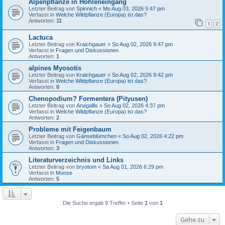
Alpenpflanze in Höhleneingang
Letzter Beitrag von
Spinnich
«
Mo Aug 03, 2026 5:47 pm
Verfasst in
Welche Wildpflanze (Europa) ist das?
Antworten:
11
1
2
Lactuca
Letzter Beitrag von
Kraichgauer
«
So Aug 02, 2026 9:47 pm
Verfasst in
Fragen und Diskussionen
Antworten:
1
alpines Myosotis
Letzter Beitrag von
Kraichgauer
«
So Aug 02, 2026 9:42 pm
Verfasst in
Welche Wildpflanze (Europa) ist das?
Antworten:
8
Chenopodium? Formentera (Pityusen)
Letzter Beitrag von
Anagallis
«
So Aug 02, 2026 4:37 pm
Verfasst in
Welche Wildpflanze (Europa) ist das?
Antworten:
2
Probleme mit Feigenbaum
Letzter Beitrag von
Gänseblümchen
«
So Aug 02, 2026 4:22 pm
Verfasst in
Fragen und Diskussionen
Antworten:
3
Literaturverzeichnis und Links
Letzter Beitrag von
bryotom
«
Sa Aug 01, 2026 6:29 pm
Verfasst in
Moose
Antworten:
5
Die Suche ergab 9 Treffer • Seite
1
von
1
Gehe zu