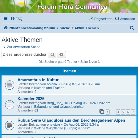
Forum Flora Germanica
FAQ
Registrieren
Anmelden
S
Pflanzenbestimmungsforum
Suche
Aktive Themen
u
Aktive Themen
c
Zur erweiterten Suche
h
Suche
Erweiterte Suche
e
Die Suche ergab 9 Treffer • Seite
1
von
1
Themen
Amaranthus in Kultur
Letzter Beitrag von
botanix
«
Fr Aug 07, 2026 10:23 am
Verfasst in
Klatsch und Tratsch
Antworten:
4
Kalender 2026
Letzter Beitrag von
Berg_und_Tal
«
Do Aug 06, 2026 11:42 am
Verfasst in
Exkursions- und Urlaubsberichte
Antworten:
61
1
4
5
6
7
…
Rubus Serie Glandulosi aus den Berchtesgadener Alpen
Letzter Beitrag von
phytojule
«
Do Aug 06, 2026 5:34 am
Verfasst in
Welche Wildpflanze (Europa) ist das?
Antworten:
2