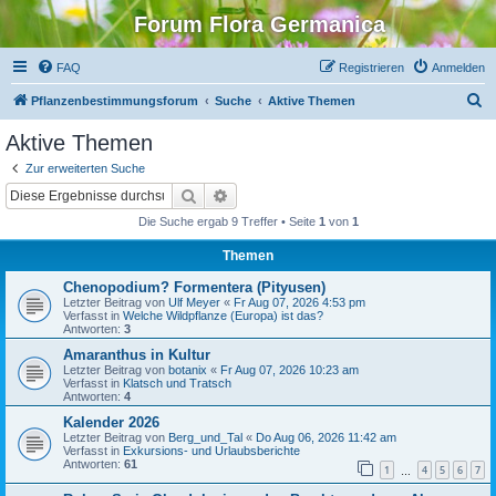
Forum Flora Germanica
FAQ
Registrieren
Anmelden
S
Pflanzenbestimmungsforum
Suche
Aktive Themen
u
Aktive Themen
c
Zur erweiterten Suche
h
Suche
Erweiterte Suche
e
Die Suche ergab 9 Treffer • Seite
1
von
1
Themen
Chenopodium? Formentera (Pityusen)
Letzter Beitrag von
Ulf Meyer
«
Fr Aug 07, 2026 4:53 pm
Verfasst in
Welche Wildpflanze (Europa) ist das?
Antworten:
3
Amaranthus in Kultur
Letzter Beitrag von
botanix
«
Fr Aug 07, 2026 10:23 am
Verfasst in
Klatsch und Tratsch
Antworten:
4
Kalender 2026
Letzter Beitrag von
Berg_und_Tal
«
Do Aug 06, 2026 11:42 am
Verfasst in
Exkursions- und Urlaubsberichte
Antworten:
61
1
4
5
6
7
…