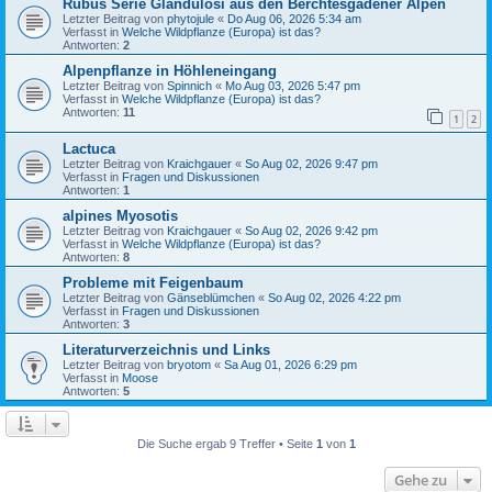
Rubus Serie Glandulosi aus den Berchtesgadener Alpen
Letzter Beitrag von
phytojule
«
Do Aug 06, 2026 5:34 am
Verfasst in
Welche Wildpflanze (Europa) ist das?
Antworten:
2
Alpenpflanze in Höhleneingang
Letzter Beitrag von
Spinnich
«
Mo Aug 03, 2026 5:47 pm
Verfasst in
Welche Wildpflanze (Europa) ist das?
Antworten:
11
1
2
Lactuca
Letzter Beitrag von
Kraichgauer
«
So Aug 02, 2026 9:47 pm
Verfasst in
Fragen und Diskussionen
Antworten:
1
alpines Myosotis
Letzter Beitrag von
Kraichgauer
«
So Aug 02, 2026 9:42 pm
Verfasst in
Welche Wildpflanze (Europa) ist das?
Antworten:
8
Probleme mit Feigenbaum
Letzter Beitrag von
Gänseblümchen
«
So Aug 02, 2026 4:22 pm
Verfasst in
Fragen und Diskussionen
Antworten:
3
Literaturverzeichnis und Links
Letzter Beitrag von
bryotom
«
Sa Aug 01, 2026 6:29 pm
Verfasst in
Moose
Antworten:
5
Die Suche ergab 9 Treffer • Seite
1
von
1
Gehe zu