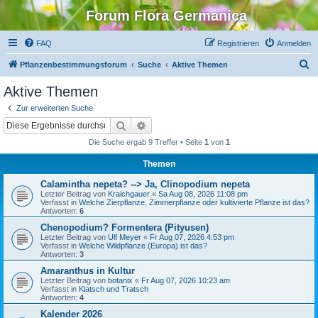
Forum Flora Germanica
FAQ
Registrieren
Anmelden
S
Pflanzenbestimmungsforum
Suche
Aktive Themen
u
Aktive Themen
c
Zur erweiterten Suche
h
Suche
Erweiterte Suche
e
Die Suche ergab 9 Treffer • Seite
1
von
1
Themen
Calamintha nepeta? --> Ja, Clinopodium nepeta
Letzter Beitrag von
Kraichgauer
«
Sa Aug 08, 2026 11:08 pm
Verfasst in
Welche Zierpflanze, Zimmerpflanze oder kultivierte Pflanze ist das?
Antworten:
6
Chenopodium? Formentera (Pityusen)
Letzter Beitrag von
Ulf Meyer
«
Fr Aug 07, 2026 4:53 pm
Verfasst in
Welche Wildpflanze (Europa) ist das?
Antworten:
3
Amaranthus in Kultur
Letzter Beitrag von
botanix
«
Fr Aug 07, 2026 10:23 am
Verfasst in
Klatsch und Tratsch
Antworten:
4
Kalender 2026