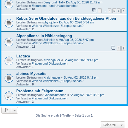
Letzter Beitrag von
Berg_und_Tal
«
Do Aug 06, 2026 11:42 am
Verfasst in
Exkursions- und Urlaubsberichte
Antworten:
61
1
4
5
6
7
…
Rubus Serie Glandulosi aus den Berchtesgadener Alpen
Letzter Beitrag von
phytojule
«
Do Aug 06, 2026 5:34 am
Verfasst in
Welche Wildpflanze (Europa) ist das?
Antworten:
2
Alpenpflanze in Höhleneingang
Letzter Beitrag von
Spinnich
«
Mo Aug 03, 2026 5:47 pm
Verfasst in
Welche Wildpflanze (Europa) ist das?
Antworten:
11
1
2
Lactuca
Letzter Beitrag von
Kraichgauer
«
So Aug 02, 2026 9:47 pm
Verfasst in
Fragen und Diskussionen
Antworten:
1
alpines Myosotis
Letzter Beitrag von
Kraichgauer
«
So Aug 02, 2026 9:42 pm
Verfasst in
Welche Wildpflanze (Europa) ist das?
Antworten:
8
Probleme mit Feigenbaum
Letzter Beitrag von
Gänseblümchen
«
So Aug 02, 2026 4:22 pm
Verfasst in
Fragen und Diskussionen
Antworten:
3
Die Suche ergab 9 Treffer • Seite
1
von
1
Gehe zu