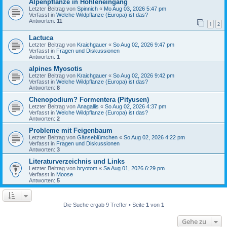
Alpenpflanze in Höhleneingang
Letzter Beitrag von
Spinnich
«
Mo Aug 03, 2026 5:47 pm
Verfasst in
Welche Wildpflanze (Europa) ist das?
Antworten:
11
1
2
Lactuca
Letzter Beitrag von
Kraichgauer
«
So Aug 02, 2026 9:47 pm
Verfasst in
Fragen und Diskussionen
Antworten:
1
alpines Myosotis
Letzter Beitrag von
Kraichgauer
«
So Aug 02, 2026 9:42 pm
Verfasst in
Welche Wildpflanze (Europa) ist das?
Antworten:
8
Chenopodium? Formentera (Pityusen)
Letzter Beitrag von
Anagallis
«
So Aug 02, 2026 4:37 pm
Verfasst in
Welche Wildpflanze (Europa) ist das?
Antworten:
2
Probleme mit Feigenbaum
Letzter Beitrag von
Gänseblümchen
«
So Aug 02, 2026 4:22 pm
Verfasst in
Fragen und Diskussionen
Antworten:
3
Literaturverzeichnis und Links
Letzter Beitrag von
bryotom
«
Sa Aug 01, 2026 6:29 pm
Verfasst in
Moose
Antworten:
5
Die Suche ergab 9 Treffer • Seite
1
von
1
Gehe zu