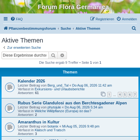
Forum Flora Germanica
FAQ
Registrieren
Anmelden
S
Pflanzenbestimmungsforum
Suche
Aktive Themen
u
Aktive Themen
c
Zur erweiterten Suche
h
Suche
Erweiterte Suche
e
Die Suche ergab 9 Treffer • Seite
1
von
1
Themen
Kalender 2026
Letzter Beitrag von
Berg_und_Tal
«
Do Aug 06, 2026 11:42 am
Verfasst in
Exkursions- und Urlaubsberichte
Antworten:
61
1
4
5
6
7
…
Rubus Serie Glandulosi aus den Berchtesgadener Alpen
Letzter Beitrag von
phytojule
«
Do Aug 06, 2026 5:34 am
Verfasst in
Welche Wildpflanze (Europa) ist das?
Antworten:
2
Amaranthus in Kultur
Letzter Beitrag von
botanix
«
Mi Aug 05, 2026 9:48 pm
Verfasst in
Klatsch und Tratsch
Antworten:
3