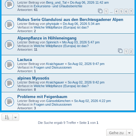
Letzter Beitrag von
Berg_und_Tal
«
Do Aug 06, 2026 11:42 am
Verfasst in
Exkursions- und Urlaubsberichte
Antworten:
61
1
4
5
6
7
…
Rubus Serie Glandulosi aus den Berchtesgadener Alpen
Letzter Beitrag von
phytojule
«
Do Aug 06, 2026 5:34 am
Verfasst in
Welche Wildpflanze (Europa) ist das?
Antworten:
2
Alpenpflanze in Höhleneingang
Letzter Beitrag von
Spinnich
«
Mo Aug 03, 2026 5:47 pm
Verfasst in
Welche Wildpflanze (Europa) ist das?
Antworten:
11
1
2
Lactuca
Letzter Beitrag von
Kraichgauer
«
So Aug 02, 2026 9:47 pm
Verfasst in
Fragen und Diskussionen
Antworten:
1
alpines Myosotis
Letzter Beitrag von
Kraichgauer
«
So Aug 02, 2026 9:42 pm
Verfasst in
Welche Wildpflanze (Europa) ist das?
Antworten:
8
Probleme mit Feigenbaum
Letzter Beitrag von
Gänseblümchen
«
So Aug 02, 2026 4:22 pm
Verfasst in
Fragen und Diskussionen
Antworten:
3
Die Suche ergab 9 Treffer • Seite
1
von
1
Gehe zu