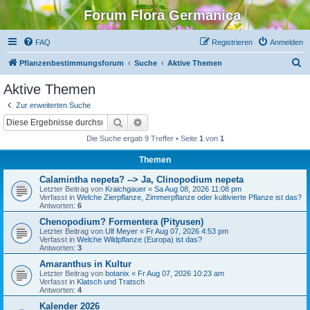
Forum Flora Germanica
FAQ
Registrieren
Anmelden
S
Pflanzenbestimmungsforum
Suche
Aktive Themen
u
Aktive Themen
c
Zur erweiterten Suche
h
Suche
Erweiterte Suche
e
Die Suche ergab 9 Treffer • Seite
1
von
1
Themen
Calamintha nepeta? --> Ja, Clinopodium nepeta
Letzter Beitrag von
Kraichgauer
«
Sa Aug 08, 2026 11:08 pm
Verfasst in
Welche Zierpflanze, Zimmerpflanze oder kultivierte Pflanze ist das?
Antworten:
6
Chenopodium? Formentera (Pityusen)
Letzter Beitrag von
Ulf Meyer
«
Fr Aug 07, 2026 4:53 pm
Verfasst in
Welche Wildpflanze (Europa) ist das?
Antworten:
3
Amaranthus in Kultur
Letzter Beitrag von
botanix
«
Fr Aug 07, 2026 10:23 am
Verfasst in
Klatsch und Tratsch
Antworten:
4
Kalender 2026