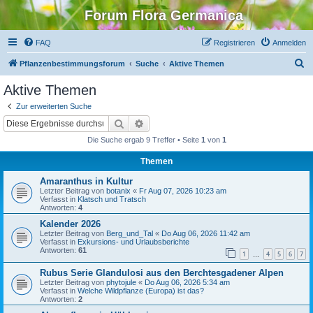
Forum Flora Germanica
FAQ
Registrieren
Anmelden
S
Pflanzenbestimmungsforum
Suche
Aktive Themen
u
Aktive Themen
c
Zur erweiterten Suche
h
Suche
Erweiterte Suche
e
Die Suche ergab 9 Treffer • Seite
1
von
1
Themen
Amaranthus in Kultur
Letzter Beitrag von
botanix
«
Fr Aug 07, 2026 10:23 am
Verfasst in
Klatsch und Tratsch
Antworten:
4
Kalender 2026
Letzter Beitrag von
Berg_und_Tal
«
Do Aug 06, 2026 11:42 am
Verfasst in
Exkursions- und Urlaubsberichte
Antworten:
61
1
4
5
6
7
…
Rubus Serie Glandulosi aus den Berchtesgadener Alpen
Letzter Beitrag von
phytojule
«
Do Aug 06, 2026 5:34 am
Verfasst in
Welche Wildpflanze (Europa) ist das?
Antworten:
2