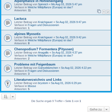
Alpenpflanze in Höhleneingang
Letzter Beitrag von
Spinnich
«
Mo Aug 03, 2026 5:47 pm
Verfasst in
Welche Wildpflanze (Europa) ist das?
Antworten:
11
1
2
Lactuca
Letzter Beitrag von
Kraichgauer
«
So Aug 02, 2026 9:47 pm
Verfasst in
Fragen und Diskussionen
Antworten:
1
alpines Myosotis
Letzter Beitrag von
Kraichgauer
«
So Aug 02, 2026 9:42 pm
Verfasst in
Welche Wildpflanze (Europa) ist das?
Antworten:
8
Chenopodium? Formentera (Pityusen)
Letzter Beitrag von
Anagallis
«
So Aug 02, 2026 4:37 pm
Verfasst in
Welche Wildpflanze (Europa) ist das?
Antworten:
2
Probleme mit Feigenbaum
Letzter Beitrag von
Gänseblümchen
«
So Aug 02, 2026 4:22 pm
Verfasst in
Fragen und Diskussionen
Antworten:
3
Literaturverzeichnis und Links
Letzter Beitrag von
bryotom
«
Sa Aug 01, 2026 6:29 pm
Verfasst in
Moose
Antworten:
5
Die Suche ergab 9 Treffer • Seite
1
von
1
Gehe zu