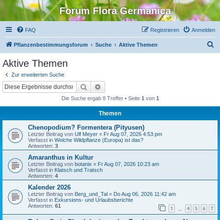
Forum Flora Germanica
FAQ
Registrieren
Anmelden
S
Pflanzenbestimmungsforum
Suche
Aktive Themen
u
Aktive Themen
c
Zur erweiterten Suche
h
Suche
Erweiterte Suche
e
Die Suche ergab 8 Treffer • Seite
1
von
1
Themen
Chenopodium? Formentera (Pityusen)
Letzter Beitrag von
Ulf Meyer
«
Fr Aug 07, 2026 4:53 pm
Verfasst in
Welche Wildpflanze (Europa) ist das?
Antworten:
3
Amaranthus in Kultur
Letzter Beitrag von
botanix
«
Fr Aug 07, 2026 10:23 am
Verfasst in
Klatsch und Tratsch
Antworten:
4
Kalender 2026
Letzter Beitrag von
Berg_und_Tal
«
Do Aug 06, 2026 11:42 am
Verfasst in
Exkursions- und Urlaubsberichte
Antworten:
61
1
4
5
6
7
…