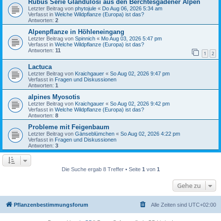
Rubus Serie Glandulosi aus den Berchtesgadener Alpen
Letzter Beitrag von
phytojule
«
Do Aug 06, 2026 5:34 am
Verfasst in
Welche Wildpflanze (Europa) ist das?
Antworten:
2
Alpenpflanze in Höhleneingang
Letzter Beitrag von
Spinnich
«
Mo Aug 03, 2026 5:47 pm
Verfasst in
Welche Wildpflanze (Europa) ist das?
Antworten:
11
1
2
Lactuca
Letzter Beitrag von
Kraichgauer
«
So Aug 02, 2026 9:47 pm
Verfasst in
Fragen und Diskussionen
Antworten:
1
alpines Myosotis
Letzter Beitrag von
Kraichgauer
«
So Aug 02, 2026 9:42 pm
Verfasst in
Welche Wildpflanze (Europa) ist das?
Antworten:
8
Probleme mit Feigenbaum
Letzter Beitrag von
Gänseblümchen
«
So Aug 02, 2026 4:22 pm
Verfasst in
Fragen und Diskussionen
Antworten:
3
Die Suche ergab 8 Treffer • Seite
1
von
1
Gehe zu
Pflanzenbestimmungsforum
Alle Zeiten sind
UTC+02:00