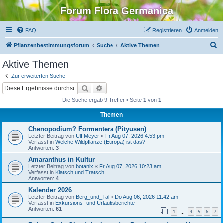
Forum Flora Germanica
FAQ
Registrieren
Anmelden
S
Pflanzenbestimmungsforum
Suche
Aktive Themen
u
Aktive Themen
c
Zur erweiterten Suche
h
Suche
Erweiterte Suche
e
Die Suche ergab 9 Treffer • Seite
1
von
1
Themen
Chenopodium? Formentera (Pityusen)
Letzter Beitrag von
Ulf Meyer
«
Fr Aug 07, 2026 4:53 pm
Verfasst in
Welche Wildpflanze (Europa) ist das?
Antworten:
3
Amaranthus in Kultur
Letzter Beitrag von
botanix
«
Fr Aug 07, 2026 10:23 am
Verfasst in
Klatsch und Tratsch
Antworten:
4
Kalender 2026
Letzter Beitrag von
Berg_und_Tal
«
Do Aug 06, 2026 11:42 am
Verfasst in
Exkursions- und Urlaubsberichte
Antworten:
61
1
4
5
6
7
…