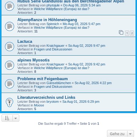
Rubus Serie Glandulosi aus den Berchtesgadener Alpen
Letzter Beitrag von
phytojule
«
Do Aug 06, 2026 5:34 am
Verfasst in
Welche Wildpflanze (Europa) ist das?
Antworten:
2
Alpenpflanze in Höhleneingang
Letzter Beitrag von
Spinnich
«
Mo Aug 03, 2026 5:47 pm
Verfasst in
Welche Wildpflanze (Europa) ist das?
Antworten:
11
1
2
Lactuca
Letzter Beitrag von
Kraichgauer
«
So Aug 02, 2026 9:47 pm
Verfasst in
Fragen und Diskussionen
Antworten:
1
alpines Myosotis
Letzter Beitrag von
Kraichgauer
«
So Aug 02, 2026 9:42 pm
Verfasst in
Welche Wildpflanze (Europa) ist das?
Antworten:
8
Probleme mit Feigenbaum
Letzter Beitrag von
Gänseblümchen
«
So Aug 02, 2026 4:22 pm
Verfasst in
Fragen und Diskussionen
Antworten:
3
Literaturverzeichnis und Links
Letzter Beitrag von
bryotom
«
Sa Aug 01, 2026 6:29 pm
Verfasst in
Moose
Antworten:
5
Die Suche ergab 9 Treffer • Seite
1
von
1
Gehe zu