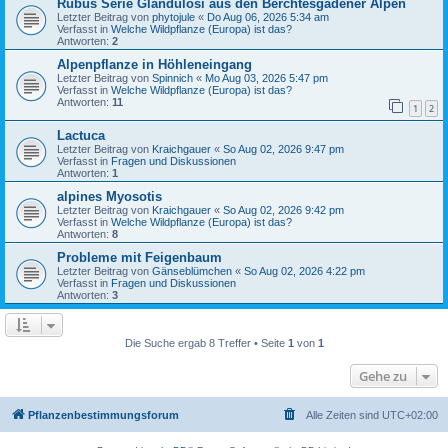
Rubus Serie Glandulosi aus den Berchtesgadener Alpen
Letzter Beitrag von
phytojule
«
Do Aug 06, 2026 5:34 am
Verfasst in
Welche Wildpflanze (Europa) ist das?
Antworten:
2
Alpenpflanze in Höhleneingang
Letzter Beitrag von
Spinnich
«
Mo Aug 03, 2026 5:47 pm
Verfasst in
Welche Wildpflanze (Europa) ist das?
Antworten:
11
1
2
Lactuca
Letzter Beitrag von
Kraichgauer
«
So Aug 02, 2026 9:47 pm
Verfasst in
Fragen und Diskussionen
Antworten:
1
alpines Myosotis
Letzter Beitrag von
Kraichgauer
«
So Aug 02, 2026 9:42 pm
Verfasst in
Welche Wildpflanze (Europa) ist das?
Antworten:
8
Probleme mit Feigenbaum
Letzter Beitrag von
Gänseblümchen
«
So Aug 02, 2026 4:22 pm
Verfasst in
Fragen und Diskussionen
Antworten:
3
Die Suche ergab 8 Treffer • Seite
1
von
1
Gehe zu
Pflanzenbestimmungsforum
Alle Zeiten sind
UTC+02:00