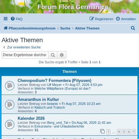
Forum Flora Germanica
FAQ
Registrieren
Anmelden
S
Pflanzenbestimmungsforum
Suche
Aktive Themen
u
Aktive Themen
c
Zur erweiterten Suche
h
Suche
Erweiterte Suche
e
Die Suche ergab 8 Treffer • Seite
1
von
1
Themen
Chenopodium? Formentera (Pityusen)
Letzter Beitrag von
Ulf Meyer
«
Fr Aug 07, 2026 4:53 pm
Verfasst in
Welche Wildpflanze (Europa) ist das?
Antworten:
3
Amaranthus in Kultur
Letzter Beitrag von
botanix
«
Fr Aug 07, 2026 10:23 am
Verfasst in
Klatsch und Tratsch
Antworten:
4
Kalender 2026
Letzter Beitrag von
Berg_und_Tal
«
Do Aug 06, 2026 11:42 am
Verfasst in
Exkursions- und Urlaubsberichte
Antworten:
61
1
4
5
6
7
…