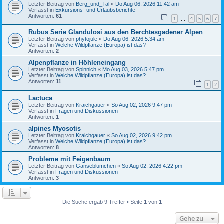
Letzter Beitrag von
Berg_und_Tal
«
Do Aug 06, 2026 11:42 am
Verfasst in
Exkursions- und Urlaubsberichte
Antworten:
61
1
4
5
6
7
…
Rubus Serie Glandulosi aus den Berchtesgadener Alpen
Letzter Beitrag von
phytojule
«
Do Aug 06, 2026 5:34 am
Verfasst in
Welche Wildpflanze (Europa) ist das?
Antworten:
2
Alpenpflanze in Höhleneingang
Letzter Beitrag von
Spinnich
«
Mo Aug 03, 2026 5:47 pm
Verfasst in
Welche Wildpflanze (Europa) ist das?
Antworten:
11
1
2
Lactuca
Letzter Beitrag von
Kraichgauer
«
So Aug 02, 2026 9:47 pm
Verfasst in
Fragen und Diskussionen
Antworten:
1
alpines Myosotis
Letzter Beitrag von
Kraichgauer
«
So Aug 02, 2026 9:42 pm
Verfasst in
Welche Wildpflanze (Europa) ist das?
Antworten:
8
Probleme mit Feigenbaum
Letzter Beitrag von
Gänseblümchen
«
So Aug 02, 2026 4:22 pm
Verfasst in
Fragen und Diskussionen
Antworten:
3
Die Suche ergab 9 Treffer • Seite
1
von
1
Gehe zu