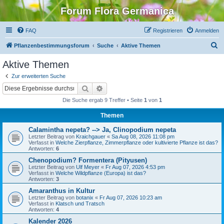
Forum Flora Germanica
FAQ
Registrieren
Anmelden
S
Pflanzenbestimmungsforum
Suche
Aktive Themen
u
Aktive Themen
c
Zur erweiterten Suche
h
Suche
Erweiterte Suche
e
Die Suche ergab 9 Treffer • Seite
1
von
1
Themen
Calamintha nepeta? --> Ja, Clinopodium nepeta
Letzter Beitrag von
Kraichgauer
«
Sa Aug 08, 2026 11:08 pm
Verfasst in
Welche Zierpflanze, Zimmerpflanze oder kultivierte Pflanze ist das?
Antworten:
6
Chenopodium? Formentera (Pityusen)
Letzter Beitrag von
Ulf Meyer
«
Fr Aug 07, 2026 4:53 pm
Verfasst in
Welche Wildpflanze (Europa) ist das?
Antworten:
3
Amaranthus in Kultur
Letzter Beitrag von
botanix
«
Fr Aug 07, 2026 10:23 am
Verfasst in
Klatsch und Tratsch
Antworten:
4
Kalender 2026